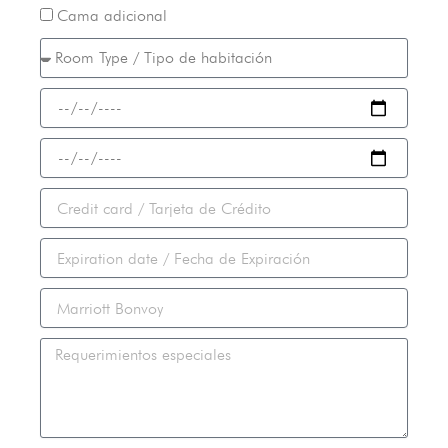
Adicional
Cama adicional
bed