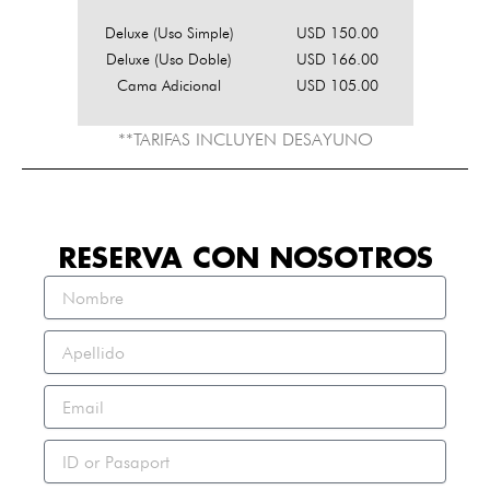
Deluxe (Uso Simple)
USD 150.00
Deluxe (Uso Doble)
USD 166.00
Cama Adicional
USD 105.00
**TARIFAS INCLUYEN DESAYUNO
RESERVA CON NOSOTROS
Nombre
Nombre
Correo
electrónico
Correo
electrónico